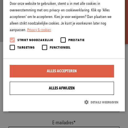
B
E
K
I
J
K
A
C
T
U
E
L
E
O
P
E
N
I
N
G
S
T
I
J
D
E
N
Door onze website te gebruiken, stemt u in met alle cookies in
overeenstemming met ons privacy- en cookieverklaring. Klik op 'Alles
accepteren' om te accepteren. Kies je voor weigeren? Dan plaatsen we
alleen strikt noodzakelijke cookies. Je kunt je voorkeuren later nog
aanpassen.
Privacy & cookies
STRIKT NOODZAKELIJK
PRESTATIE
TARGETING
FUNCTIONEEL
VADERDAG ACTIE
Upload hier je vaderdag video (max 10 sec)
ALLES ACCEPTEREN
Win een vleesschotel, gereedschapspakket of bierpakket.
ALLES AFWIJZEN
Naam*
DETAILS WEERGEVEN
Strikt noodzakelijk
Prestatie
Targeting
Functioneel
E-mailadres*