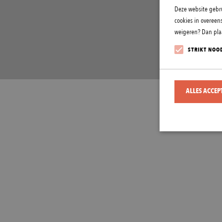
Deze website gebru
cookies in overeen
weigeren? Dan plaa
STRIKT NOO
ALLES ACCEP
Strikt noodzakelijke 
worden gebruikt zonde
Naam
CookieScriptCons