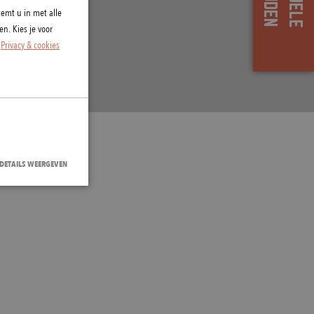
emt u in met alle
n. Kies je voor
.
Privacy & cookies
DETAILS WEERGEVEN
bsite kan niet goed
vice om de
banner van Cookie-