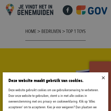
HOME
>
BEDRIJVEN
>
TOP 1 TOYS
×
B
E
K
I
J
K
A
C
T
U
E
L
E
O
P
E
N
I
N
G
S
T
I
J
D
E
N
Deze website maakt gebruik van cookies.
Deze website gebruikt cookies om uw gebruikerservaring te verbeteren.
Door onze website te gebruiken, stemt u in met alle cookies in
overeenstemming met ons privacy- en cookieverklaring. Klik op 'Alles
accepteren' om te accepteren. Kies je voor weigeren? Dan plaatsen we