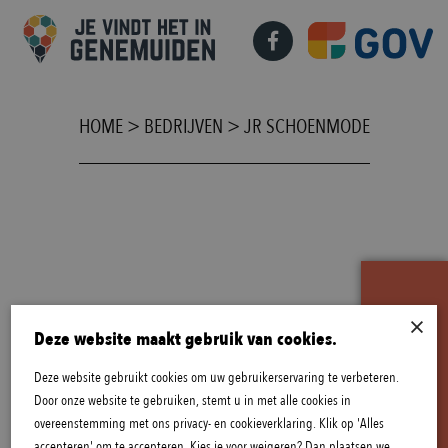
HOME
>
BEDRIJVEN
>
JR SCHOENMODE
×
B
E
K
I
J
K
A
C
T
U
E
L
E
O
P
E
N
I
N
G
S
T
I
J
D
E
N
Deze website maakt gebruik van cookies.
Deze website gebruikt cookies om uw gebruikerservaring te verbeteren.
Door onze website te gebruiken, stemt u in met alle cookies in
overeenstemming met ons privacy- en cookieverklaring. Klik op 'Alles
accepteren' om te accepteren. Kies je voor weigeren? Dan plaatsen we