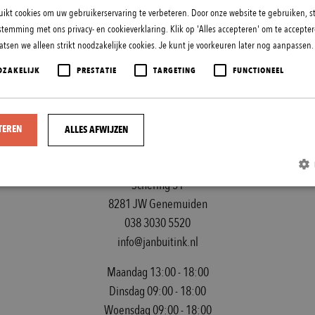
ikt cookies om uw gebruikerservaring te verbeteren. Door onze website te gebruiken, st
stemming met ons privacy- en cookieverklaring. Klik op 'Alles accepteren' om te acceptere
tsen we alleen strikt noodzakelijke cookies. Je kunt je voorkeuren later nog aanpassen
DZAKELIJK
PRESTATIE
TARGETING
FUNCTIONEEL
TEREN
ALLES AFWIJZEN
JAN BUITINK INTERIEURSTUDIO
Schering 51
8281 JW Genemuiden
Strikt noodzakelijk
Prestatie
Targeting
Functioneel
038 3030 5520
cookies maken de kernfunctionaliteiten van de website mogelijk, zoals gebruikersaanmelding en accountbeheer. De we
info@janbuitink.nl
r de strikt noodzakelijke cookies.
Aanbieder / Domein
Vervaldatum
Omschrijving
Maandag 13:00 - 18:00
Dinsdag 09:00 - 18:00
ent
1 maand
Deze cookie wordt gebruikt door de Cookie-Script.com-ser
CookieScript
cookievoorkeuren van bezoekers te onthouden. De cookie-
jevindthetingenemuiden.nl
Woensdag 09:00 - 18:00
Script.com is noodzakelijk om correct te werken.