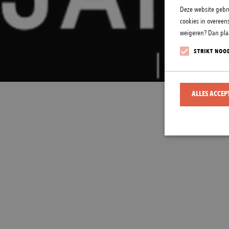
Deze website gebru
cookies in overeen
weigeren? Dan plaa
STRIKT NOO
ALLES ACCEP
Strikt noodzakelijke 
worden gebruikt zonde
Naam
CookieScriptCons