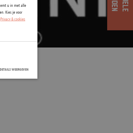
emt u in met alle
n. Kies je voor
.
Privacy & cookies
DETAILS WEERGEVEN
bsite kan niet goed
vice om de
banner van Cookie-