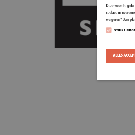
Deze website gebru
cookies in overeen
weigeren? Dan plaa
STRIKT NOO
ALLES ACCEP
Strikt noodzakelijke 
worden gebruikt zonde
Naam
CookieScriptCons