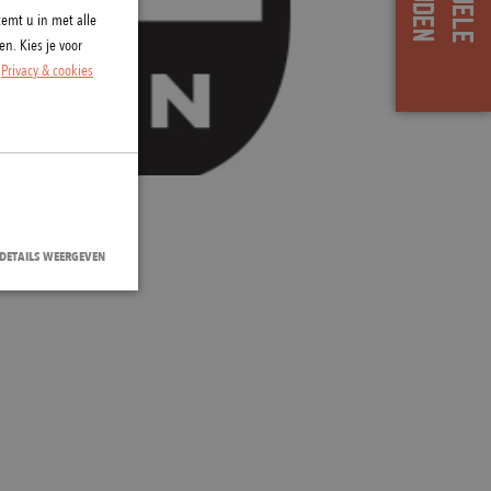
emt u in met alle
n. Kies je voor
.
Privacy & cookies
DETAILS WEERGEVEN
bsite kan niet goed
vice om de
banner van Cookie-