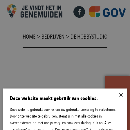
HOME
>
BEDRIJVEN
>
DE HOBBYSTUDIO
×
B
E
K
I
J
K
A
C
T
U
E
L
E
O
P
E
N
I
N
G
S
T
I
J
D
E
N
Deze website maakt gebruik van cookies.
Deze website gebruikt cookies om uw gebruikerservaring te verbeteren.
Door onze website te gebruiken, stemt u in met alle cookies in
overeenstemming met ons privacy- en cookieverklaring. Klik op 'Alles
accepteren' om te accepteren. Kies je voor weigeren? Dan plaatsen we