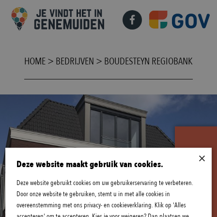
HOME
>
BEDRIJVEN
>
BOUDESTEYN REGIOBANK
×
B
E
K
I
J
K
A
C
T
U
E
L
E
O
P
E
N
I
N
G
S
T
I
J
D
E
N
Deze website maakt gebruik van cookies.
Deze website gebruikt cookies om uw gebruikerservaring te verbeteren.
Door onze website te gebruiken, stemt u in met alle cookies in
overeenstemming met ons privacy- en cookieverklaring. Klik op 'Alles
accepteren' om te accepteren. Kies je voor weigeren? Dan plaatsen we